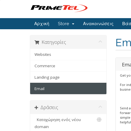
Αρχική
Store
Ανακοινώσεις
Βάσ
Ema
Κατηγορίες
Websites
Ema
Commerce
Get y
Landing page
For ind
Email
busines
Δράσεις
Send a
forwar
simple
Καταχώρηση ενός νέου
helpful
domain