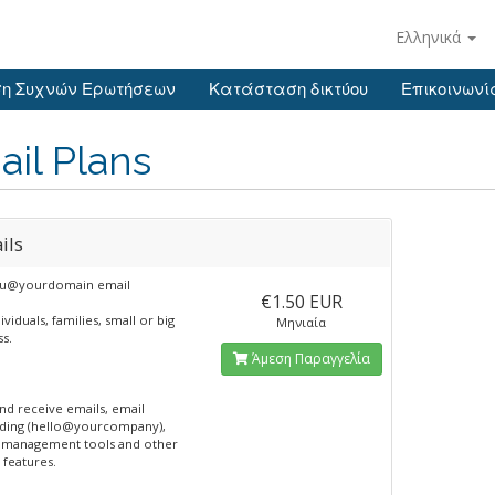
Ελληνικά
η Συχνών Ερωτήσεων
Κατάσταση δικτύου
Επικοινωνί
il Plans
ils
ou@yourdomain email
€1.50 EUR
ividuals, families, small or big
Μηνιαία
s.
Άμεση Παραγγελία
nd receive emails, email
ding (hello@yourcompany),
 management tools and other
 features.