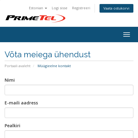
Estonian
Logi sisse
Registreeri
Vaata ostukorvi
Togg
navig
Võta meiega ühendust
Portaali avaleht
Müügieelne kontakt
Nimi
E-maili aadress
Pealkiri